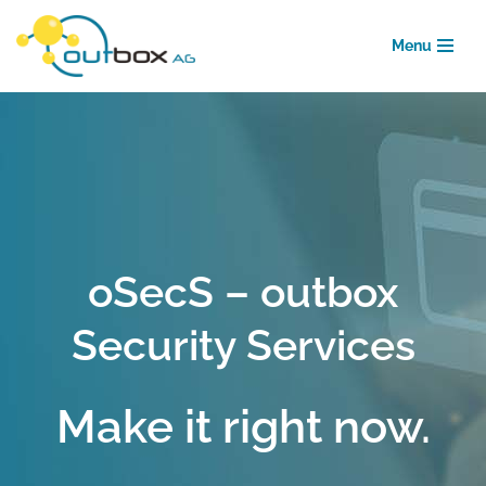
Menu
Zum
Inhalt
springen
oSecS – outbox
Security Services
Make it right now.