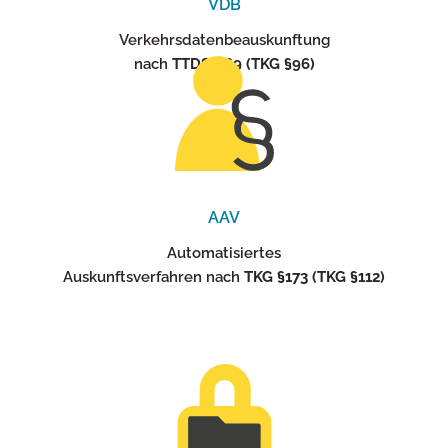
VDB
Verkehrsdatenbeauskunftung
nach
TTDSG §9 (TKG §96)
AAV
Automatisiertes
Auskunftsverfahren nach
TKG §173 (TKG §112)