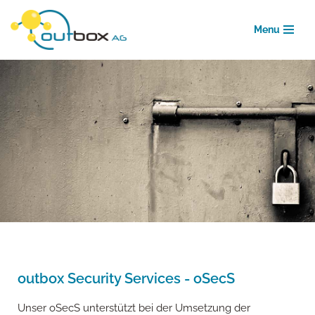
Menu
Zum
Inhalt
springen
outbox Security Services - oSecS
Unser oSecS unterstützt bei der Umsetzung der